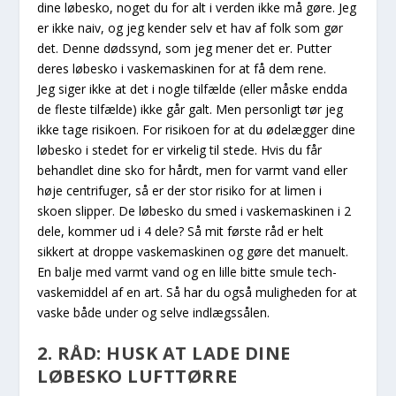
dine løbesko, noget du for alt i verden ikke må gøre. Jeg
er ikke naiv, og jeg kender selv et hav af folk som gør
det. Denne dødssynd, som jeg mener det er. Putter
deres løbesko i vaskemaskinen for at få dem rene.
Jeg siger ikke at det i nogle tilfælde (eller måske endda
de fleste tilfælde) ikke går galt. Men personligt tør jeg
ikke tage risikoen. For risikoen for at du ødelægger dine
løbesko i stedet for er virkelig til stede. Hvis du får
behandlet dine sko for hårdt, men for varmt vand eller
høje centrifuger, så er der stor risiko for at limen i
skoen slipper. De løbesko du smed i vaskemaskinen i 2
dele, kommer ud i 4 dele? Så mit første råd er helt
sikkert at droppe vaskemaskinen og gøre det manuelt.
En balje med varmt vand og en lille bitte smule tech-
vaskemiddel af en art. Så har du også muligheden for at
vaske både under og selve indlægssålen.
2. RÅD: HUSK AT LADE DINE
LØBESKO LUFTTØRRE