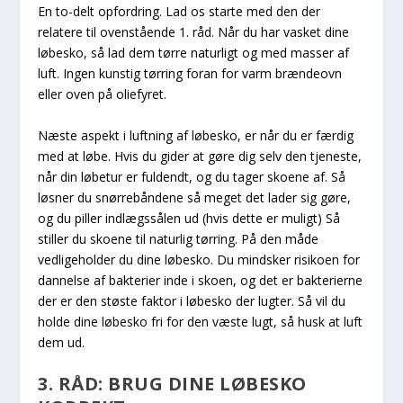
En to-delt opfordring. Lad os starte med den der
relatere til ovenstående 1. råd. Når du har vasket dine
løbesko, så lad dem tørre naturligt og med masser af
luft. Ingen kunstig tørring foran for varm brændeovn
eller oven på oliefyret.
Næste aspekt i luftning af løbesko, er når du er færdig
med at løbe. Hvis du gider at gøre dig selv den tjeneste,
når din løbetur er fuldendt, og du tager skoene af. Så
løsner du snørrebåndene så meget det lader sig gøre,
og du piller indlægssålen ud (hvis dette er muligt) Så
stiller du skoene til naturlig tørring. På den måde
vedligeholder du dine løbesko. Du mindsker risikoen for
dannelse af bakterier inde i skoen, og det er bakterierne
der er den støste faktor i løbesko der lugter. Så vil du
holde dine løbesko fri for den væste lugt, så husk at luft
dem ud.
3. RÅD: BRUG DINE LØBESKO