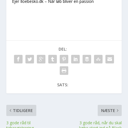
Ejer Iloebesko.dk – Når løb bliver en passion
DEL:
SATS:
TIDLIGERE
NÆSTE
3 gode råd til
3 gode råd, når du skal
tidsregistrering
købe stort ind på Black