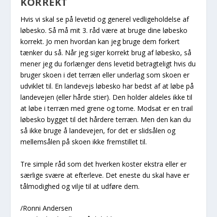
KORREKT
Hvis vi skal se på levetid og generel vedligeholdelse af
løbesko. Så må mit 3. råd være at bruge dine løbesko
korrekt. Jo men hvordan kan jeg bruge dem forkert
tænker du så. Når jeg siger korrekt brug af løbesko, så
mener jeg du forlænger dens levetid betragteligt hvis du
bruger skoen i det terræn eller underlag som skoen er
udviklet til. En landevejs løbesko har bedst af at løbe på
landevejen (eller hårde stier). Den holder aldeles ikke til
at løbe i terræn med grene og torne. Modsat er en trail
løbesko bygget til det hårdere terræn. Men den kan du
så ikke bruge å landevejen, for det er slidsålen og
mellemsålen på skoen ikke fremstillet til.
Tre simple råd som det hverken koster ekstra eller er
særlige svære at efterleve. Det eneste du skal have er
tålmodighed og vilje til at udføre dem.
/Ronni Andersen