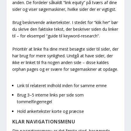
anden. De fordeler såkaldt “link equity” på tværs af dine
sider og viser søgemaskiner, hvilke sider der er vigtigst.
Brug beskrivende ankertekster. I stedet for “klik her” bør
du skrive den faktiske tekst, der beskriver siden du linker
til – for eksempel “guide til keyword-research”.
Prioritér at linke fra dine mest besøgte sider til sider, der
har brug for mere synlighed. Undgå at have sider, der
ikke er linket til fra nogen anden side – disse kaldes
orphan pages og er svære for søgemaskiner at opdage.
Link til relateret indhold inden for samme emne
Brug 3–5 interne links per side som
tommelfingerregel
Hold ankertekster korte og præcise
KLAR NAVIGATIONSMENU
Din navigationsmenu er det første sted, besøgende