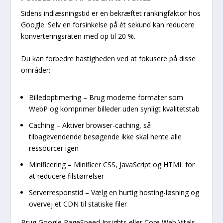
Sidens indlæsningstid er en bekræftet rankingfaktor hos
Google. Selv en forsinkelse på ét sekund kan reducere
konverteringsraten med op til 20 %.
Du kan forbedre hastigheden ved at fokusere på disse
områder:
Billedoptimering – Brug moderne formater som
WebP og komprimer billeder uden synligt kvalitetstab
Caching – Aktiver browser-caching, så
tilbagevendende besøgende ikke skal hente alle
ressourcer igen
Minificering – Minificer CSS, JavaScript og HTML for
at reducere filstørrelser
Serverresponstid – Vælg en hurtig hosting-løsning og
overvej et CDN til statiske filer
Brug Google PageSpeed Insights eller Core Web Vitals-