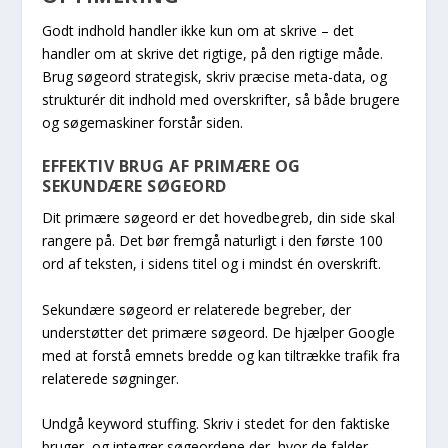
Godt indhold handler ikke kun om at skrive – det
handler om at skrive det rigtige, på den rigtige måde.
Brug søgeord strategisk, skriv præcise meta-data, og
strukturér dit indhold med overskrifter, så både brugere
og søgemaskiner forstår siden.
EFFEKTIV BRUG AF PRIMÆRE OG
SEKUNDÆRE SØGEORD
Dit primære søgeord er det hovedbegreb, din side skal
rangere på. Det bør fremgå naturligt i den første 100
ord af teksten, i sidens titel og i mindst én overskrift.
Sekundære søgeord er relaterede begreber, der
understøtter det primære søgeord. De hjælper Google
med at forstå emnets bredde og kan tiltrække trafik fra
relaterede søgninger.
Undgå keyword stuffing. Skriv i stedet for den faktiske
bruger, og integrer søgeordene der, hvor de falder