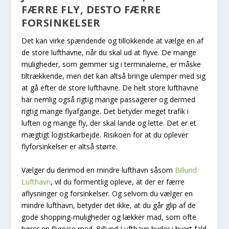
FÆRRE FLY, DESTO FÆRRE
FORSINKELSER
Det kan virke spændende og tillokkende at vælge en af
de store lufthavne, når du skal ud at flyve. De mange
muligheder, som gemmer sig i terminalerne, er måske
tiltrækkende, men det kan altså bringe ulemper med sig
at gå efter de store lufthavne. De helt store lufthavne
har nemlig også rigtig mange passagerer og dermed
rigtig mange flyafgange. Det betyder meget trafik i
luften og mange fly, der skal lande og lette. Det er et
mægtigt logistikarbejde. Risikoen for at du oplever
flyforsinkelser er altså større.
Vælger du derimod en mindre lufthavn såsom
Billund
Lufthavn
, vil du formentlig opleve, at der er færre
aflysninger og forsinkelser. Og selvom du vælger en
mindre lufthavn, betyder det ikke, at du går glip af de
gode shopping-muligheder og lækker mad, som ofte
hører en flyrejse med. Billund Lufthavn byder i hvert fald