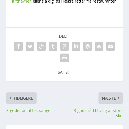
lufthavnen
eller slå dig løs i lækre retter fra restauranter.
DEL:
SATS:
TIDLIGERE
NÆSTE
3 gode råd til festsange
3 gode råd til valg af store
sko