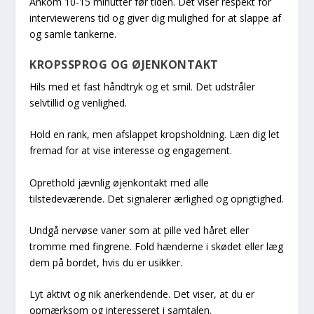
Ankom 10-15 minutter før tiden. Det viser respekt for
interviewerens tid og giver dig mulighed for at slappe af
og samle tankerne.
KROPSSPROG OG ØJENKONTAKT
Hils med et fast håndtryk og et smil. Det udstråler
selvtillid og venlighed.
Hold en rank, men afslappet kropsholdning. Læn dig let
fremad for at vise interesse og engagement.
Oprethold jævnlig øjenkontakt med alle
tilstedeværende. Det signalerer ærlighed og oprigtighed.
Undgå nervøse vaner som at pille ved håret eller
tromme med fingrene. Fold hænderne i skødet eller læg
dem på bordet, hvis du er usikker.
Lyt aktivt og nik anerkendende. Det viser, at du er
opmærksom og interesseret i samtalen.