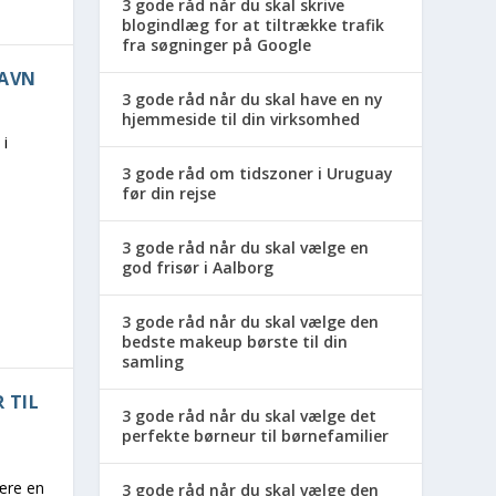
3 gode råd når du skal skrive
blogindlæg for at tiltrække trafik
fra søgninger på Google
HAVN
3 gode råd når du skal have en ny
hjemmeside til din virksomhed
 i
3 gode råd om tidszoner i Uruguay
før din rejse
3 gode råd når du skal vælge en
god frisør i Aalborg
3 gode råd når du skal vælge den
bedste makeup børste til din
samling
 TIL
3 gode råd når du skal vælge det
perfekte børneur til børnefamilier
være en
3 gode råd når du skal vælge den